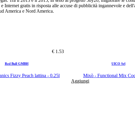
. Tra il 2013 e il 2015, in seno al progetto 5by20, migliorare le condi
e Internet gratis in risposta alle accuse di pubblicità ingannevole e dell'
, Sud America e Nord America.
€ 1.53
Red Bull GMBH
UICO Srl
nics Fizzy Peach lattina - 0.25l
Mixò - Functional Mix Coc
Aggiungi