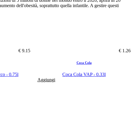
zioni di 5 milioni di donne nel mondo entro il 2020, aprirà in 20
aumento dell'obesità, soprattutto quella infantile. A gestire questi
€ 9.15
€ 1.26
Coca Cola
co - 0.75l
Coca Cola VAP - 0.33l
Aggiungi