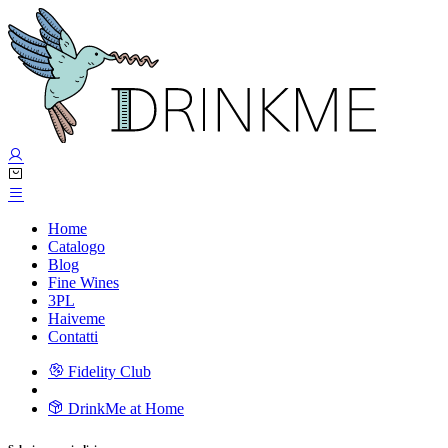
Home
Catalogo
Blog
Fine Wines
3PL
Haiveme
Contatti
Fidelity Club
DrinkMe at Home