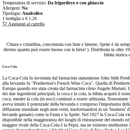
Temperatura di servizio:
Da frigorifero o con ghiaccio
Allergeni:
No
Tipologia:
Analcolico
1 bottiglia x
€ 1.26
Aggiungi al carrello
Chiara e cristallina, concentrata con lime e limone, Sprite è da sempre
diremo quanto può essere buona con la birra! ). Distribuita in oltre 19
bibita storica
Coca Cola
La Coca-Cola fu inventata dal farmacista statunitense John Stith Pemb
alla bevanda fu "Pemberton's French Wine Coca". Quella di Pemberton 
Europa quando era stata creata dal farmacista còrso Angelo Mariani. L'a
dei due ingredienti principali, la coca e la cola, la bibita acquisì il no
coca, mentre la cola (in noci) continuò a essere utilizzata. Nonostante
aveva intuito il potenziale della bevanda e compreso l'importanza dell
diffusione mondiale negli anni venti, trasformandosi in un 'business
bevande gassate) come la Fanta e la Sprite. Nel 1927 la Coca-Cola vie
disponibile nella maggioranza dei luoghi di ristorazione del mondo ed 
maggior rivale della Coca-Cola è la Pepsi, ma ne esistono moltissime i