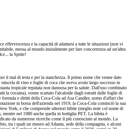
e effervescenza e la capacità di adattarsi a tutte le situazioni (non vi
nimitabile, messa al mondo inizialmente per fare concorrenza ad un'altra
e... la Sprite!
r il mal di testa e per la stanchezza. Il primo nome che venne dato
miscela di vino e foglie di coca che aveva avuto largo successo in
 pianta tropicale reputata non dannosa per la salute. Dall'uso combinato
ti la cocaina), venne scartato l'alcaloide dagli estratti dalle foglie di
te formula e diritti della Coca-Cola ad Asa Candler, uomo d'affari che
uotazione in borsa dell'azienda nel 1919, la Coca-Cola cominciò la sua
New York, e che comprende ulteriori bibite (meglio note col nome di
, mentre nel 1980 anche quella in bottiglia PET. La bibita è
 indicato da numerose ricerche come il più conosciuto al mondo. La
hio, tra i quali un museo ad Atlanta, sede della compagnia, e alcuni