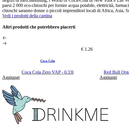
negozi di merchandising, i World of Coca-Cola di New York e Las Vegas
paesi 2 000 eco-chioschi per fornire acqua potabile, elettricità, farmaci 
chioschi saranno donne o piccoli imprenditori locali di Africa, Asia
Vedi i prodotti della cantina
Altri prodotti che potrebbero piacerti
€ 1.26
Coca Cola
Coca Cola Zero VAP - 0.33l
Red Bull Orga
Aggiungi
Aggiungi