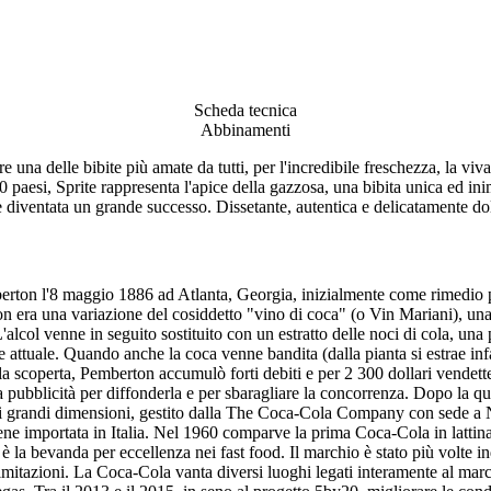
Scheda tecnica
Abbinamenti
 una delle bibite più amate da tutti, per l'incredibile freschezza, la vivac
0 paesi, Sprite rappresenta l'apice della gazzosa, una bibita unica ed i
 e diventata un grande successo. Dissetante, autentica e delicatamente dolc
erton l'8 maggio 1886 ad Atlanta, Georgia, inizialmente come rimedio pe
era una variazione del cosiddetto "vino di coca" (o Vin Mariani), una 
lcol venne in seguito sostituito con un estratto delle noci di cola, una
me attuale. Quando anche la coca venne bandita (dalla pianta si estrae infat
 la scoperta, Pemberton accumulò forti debiti e per 2 300 dollari vendet
a pubblicità per diffonderla e per sbaragliare la concorrenza. Dopo la q
' di grandi dimensioni, gestito dalla The Coca-Cola Company con sede a 
ne importata in Italia. Nel 1960 comparve la prima Coca-Cola in lattina
è la bevanda per eccellenza nei fast food. Il marchio è stato più volte
mitazioni. La Coca-Cola vanta diversi luoghi legati interamente al marc