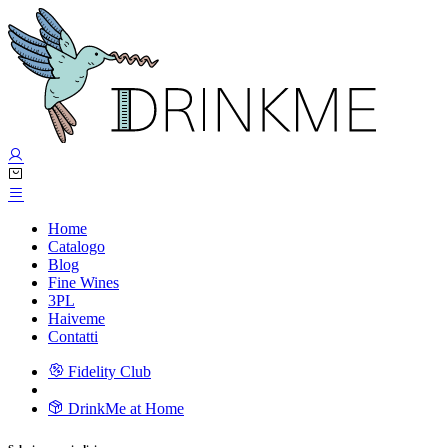
Home
Catalogo
Blog
Fine Wines
3PL
Haiveme
Contatti
Fidelity Club
DrinkMe at Home