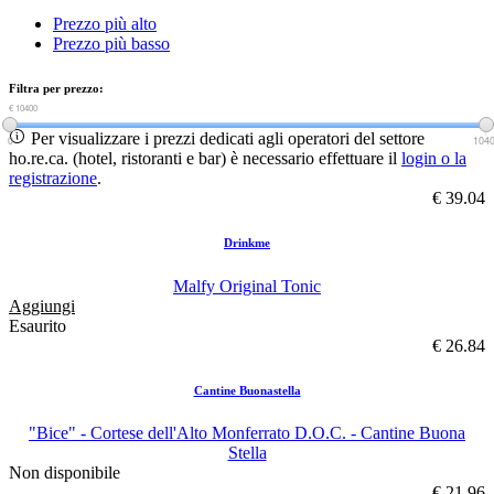
Prezzo più alto
Prezzo più basso
Filtra per prezzo:
€ 0
€ 10400
Per visualizzare i prezzi dedicati agli operatori del settore
0
104
ho.re.ca. (hotel, ristoranti e bar) è necessario effettuare il
login o la
registrazione
.
€ 39.04
Drinkme
Malfy Original Tonic
Aggiungi
Esaurito
€ 26.84
Cantine Buonastella
"Bice" - Cortese dell'Alto Monferrato D.O.C. - Cantine Buona
Stella
Non disponibile
€ 21.96