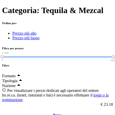
Categoria: Tequila & Mezcal
Ordina per:
Prezzo più alto
Prezzo più basso
Filtra per prezzo:
€ 0
€ 10400
0
104
Filtri:
Formato
Tipologia
Nazione
Per visualizzare i prezzi dedicati agli operatori del settore
ho.re.ca. (hotel, ristoranti e bar) è necessario effettuare il
login o la
registrazione
.
€ 23.18
Beneva