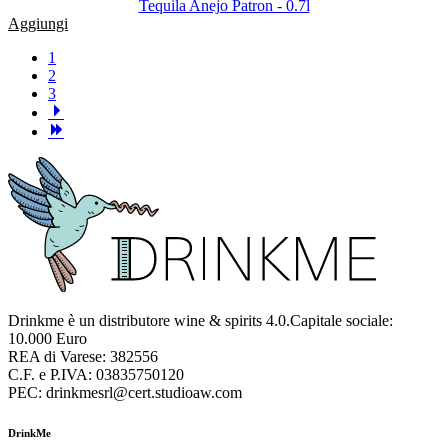
Tequila Anejo Patron - 0.7l
Aggiungi
1
2
3
Drinkme è un distributore wine & spirits 4.0.Capitale sociale:
10.000 Euro
REA di Varese: 382556
C.F. e P.IVA: 03835750120
PEC: drinkmesrl@cert.studioaw.com
DrinkMe