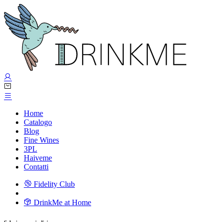
Home
Catalogo
Blog
Fine Wines
3PL
Haiveme
Contatti
Fidelity Club
DrinkMe at Home