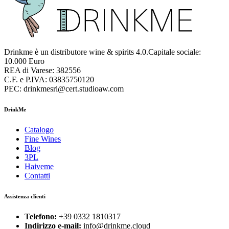
Drinkme è un distributore wine & spirits 4.0.Capitale sociale:
10.000 Euro
REA di Varese: 382556
C.F. e P.IVA: 03835750120
PEC: drinkmesrl@cert.studioaw.com
DrinkMe
Catalogo
Fine Wines
Blog
3PL
Haiveme
Contatti
Assistenza clienti
Telefono:
+39 0332 1810317
Indirizzo e-mail:
info@drinkme.cloud