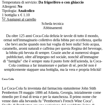
Temperatura di servizio:
Da frigorifero o con ghiaccio
Allergeni:
No
Tipologia:
Analcolico
1 bottiglia x
€ 1.10
Aggiungi al carrello
Scheda tecnica
Abbinamenti
Da oltre 125 anni Coca-Cola delizia le tavole di tutto il mondo,
ormai nell'immaginario collettivo della bibita per eccellenza, quella
che bevi anche quando non hai voglia di bere nulla! Solo acqua,
caramello, aromi naturali e caffeina per questa Regina del beverage,
la bibita più bevuta di sempre. Grazie anche ai numerosi slogan
pubblicitari, oltre all'impegno nel sociale, nonchè all'immagine
di "famiglia" che è sempre stata il punto forte dell'azienda, la Coca-
Cola continua a far innamorare e parlare di sé, perchè non è
semplicemente stappare una bottiglia, ma la vera e propria felicità!
Coca Cola
La Coca-Cola fu inventata dal farmacista statunitense John Stith
Pemberton l'8 maggio 1886 ad Atlanta, Georgia, inizialmente come
rimedio per il mal di testa e per la stanchezza. Il primo nome che
venne dato alla bevanda fu "Pemberton's French Wine Coca".