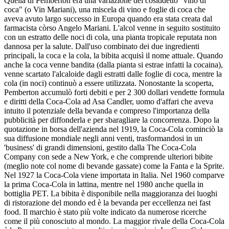
Quella di Pemberton era una variazione del cosiddetto "vino di
coca" (o Vin Mariani), una miscela di vino e foglie di coca che
aveva avuto largo successo in Europa quando era stata creata dal
farmacista còrso Angelo Mariani. L'alcol venne in seguito sostituito
con un estratto delle noci di cola, una pianta tropicale reputata non
dannosa per la salute. Dall'uso combinato dei due ingredienti
principali, la coca e la cola, la bibita acquisì il nome attuale. Quando
anche la coca venne bandita (dalla pianta si estrae infatti la cocaina),
venne scartato l'alcaloide dagli estratti dalle foglie di coca, mentre la
cola (in noci) continuò a essere utilizzata. Nonostante la scoperta,
Pemberton accumulò forti debiti e per 2 300 dollari vendette formula
e diritti della Coca-Cola ad Asa Candler, uomo d'affari che aveva
intuito il potenziale della bevanda e compreso l'importanza della
pubblicità per diffonderla e per sbaragliare la concorrenza. Dopo la
quotazione in borsa dell'azienda nel 1919, la Coca-Cola cominciò la
sua diffusione mondiale negli anni venti, trasformandosi in un
'business' di grandi dimensioni, gestito dalla The Coca-Cola
Company con sede a New York, e che comprende ulteriori bibite
(meglio note col nome di bevande gassate) come la Fanta e la Sprite.
Nel 1927 la Coca-Cola viene importata in Italia. Nel 1960 comparve
la prima Coca-Cola in lattina, mentre nel 1980 anche quella in
bottiglia PET. La bibita è disponibile nella maggioranza dei luoghi
di ristorazione del mondo ed è la bevanda per eccellenza nei fast
food. Il marchio è stato più volte indicato da numerose ricerche
come il più conosciuto al mondo. La maggior rivale della Coca-Cola