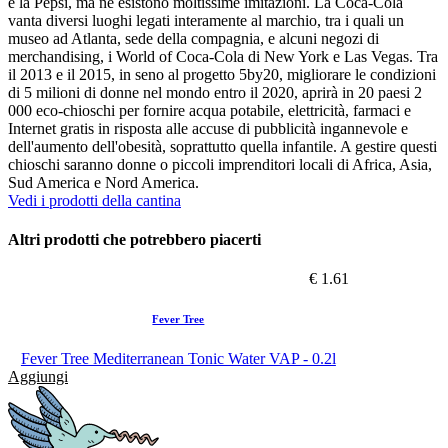
è la Pepsi, ma ne esistono moltissime imitazioni. La Coca-Cola
vanta diversi luoghi legati interamente al marchio, tra i quali un
museo ad Atlanta, sede della compagnia, e alcuni negozi di
merchandising, i World of Coca-Cola di New York e Las Vegas. Tra
il 2013 e il 2015, in seno al progetto 5by20, migliorare le condizioni
di 5 milioni di donne nel mondo entro il 2020, aprirà in 20 paesi 2
000 eco-chioschi per fornire acqua potabile, elettricità, farmaci e
Internet gratis in risposta alle accuse di pubblicità ingannevole e
dell'aumento dell'obesità, soprattutto quella infantile. A gestire questi
chioschi saranno donne o piccoli imprenditori locali di Africa, Asia,
Sud America e Nord America.
Vedi i prodotti della cantina
Altri prodotti che potrebbero piacerti
€ 1.61
Fever Tree
Fever Tree Mediterranean Tonic Water VAP - 0.2l
Aggiungi