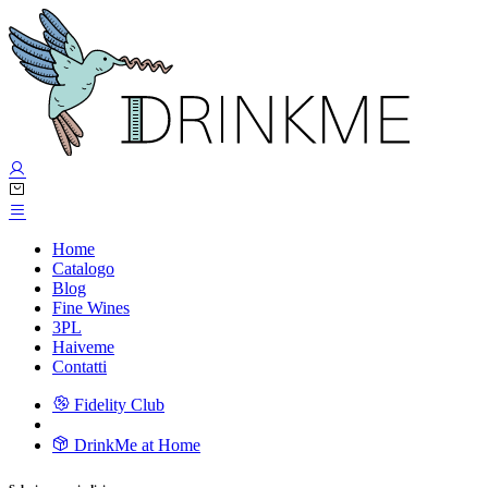
Home
Catalogo
Blog
Fine Wines
3PL
Haiveme
Contatti
Fidelity Club
DrinkMe at Home