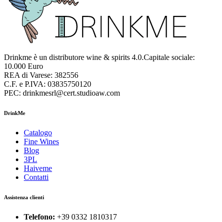
Drinkme è un distributore wine & spirits 4.0.Capitale sociale:
10.000 Euro
REA di Varese: 382556
C.F. e P.IVA: 03835750120
PEC: drinkmesrl@cert.studioaw.com
DrinkMe
Catalogo
Fine Wines
Blog
3PL
Haiveme
Contatti
Assistenza clienti
Telefono:
+39 0332 1810317