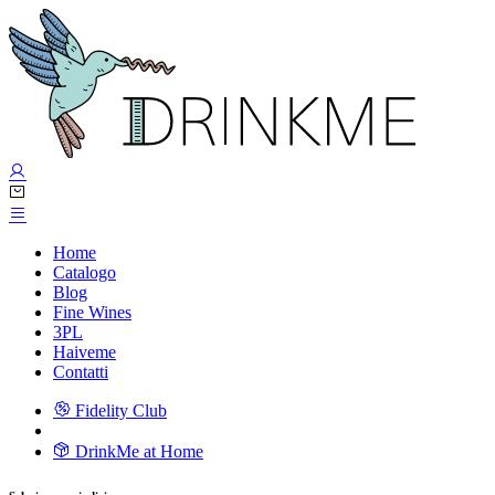
Home
Catalogo
Blog
Fine Wines
3PL
Haiveme
Contatti
Fidelity Club
DrinkMe at Home