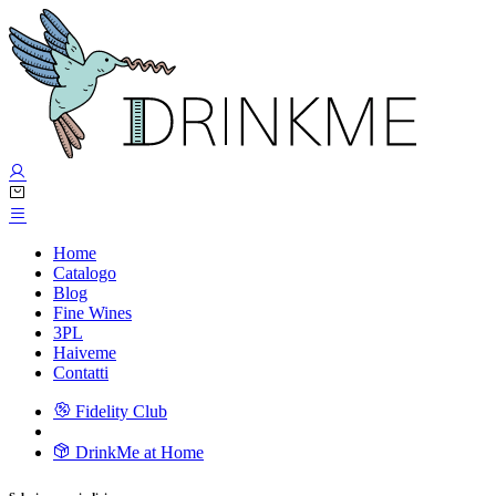
Home
Catalogo
Blog
Fine Wines
3PL
Haiveme
Contatti
Fidelity Club
DrinkMe at Home