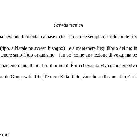
Scheda tecnica
bevanda fermentata a base di tè. In poche semplici parole: un tè frizz
tipo, a Natale ne avresti bisogno) e a mantenere l’equilibrio del tuo 
 tenere sano il tuo organismo (un po’ come una lezione di yoga, ma per i
tenere intatti tutti i suoi principi. È una bevanda viva da tenere viva:
è verde Gunpowder bio, Tè nero Rukeri bio, Zucchero di canna bio, Col
 Euro