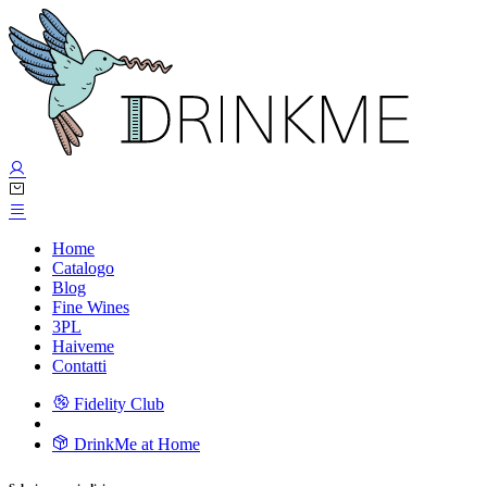
Home
Catalogo
Blog
Fine Wines
3PL
Haiveme
Contatti
Fidelity Club
DrinkMe at Home