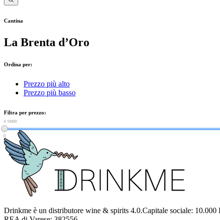
Cantina
La Brenta d’Oro
Ordina per:
Prezzo più alto
Prezzo più basso
Filtra per prezzo:
€ 0
€ 10400
0
Drinkme è un distributore wine & spirits 4.0.Capitale sociale: 10.000
REA di Varese: 382556