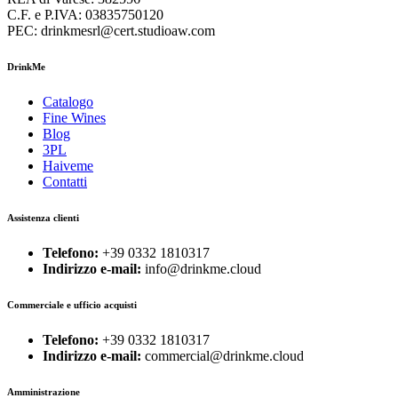
C.F. e P.IVA: 03835750120
PEC: drinkmesrl@cert.studioaw.com
DrinkMe
Catalogo
Fine Wines
Blog
3PL
Haiveme
Contatti
Assistenza clienti
Telefono:
+39 0332 1810317
Indirizzo e-mail:
info@drinkme.cloud
Commerciale e ufficio acquisti
Telefono:
+39 0332 1810317
Indirizzo e-mail:
commercial@drinkme.cloud
Amministrazione