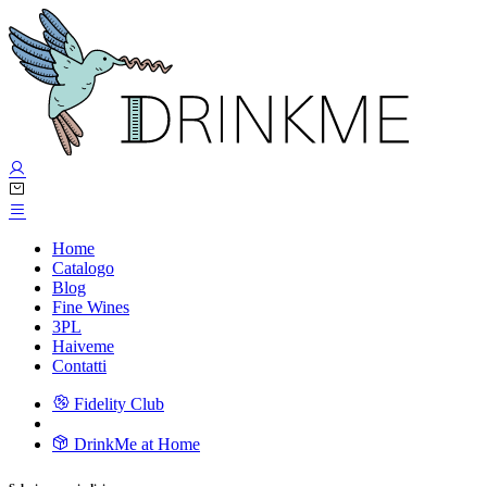
Home
Catalogo
Blog
Fine Wines
3PL
Haiveme
Contatti
Fidelity Club
DrinkMe at Home