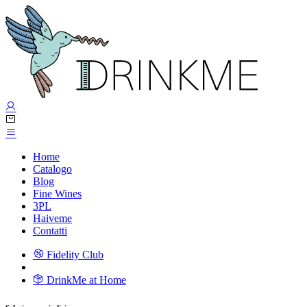
Home
Catalogo
Blog
Fine Wines
3PL
Haiveme
Contatti
Fidelity Club
DrinkMe at Home