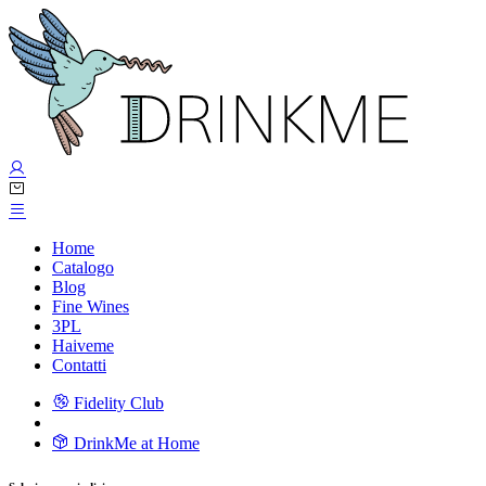
Home
Catalogo
Blog
Fine Wines
3PL
Haiveme
Contatti
Fidelity Club
DrinkMe at Home