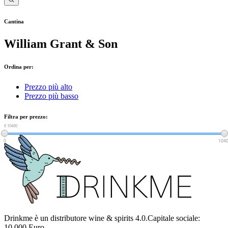
Cantina
William Grant & Son
Ordina per:
Prezzo più alto
Prezzo più basso
Filtra per prezzo:
€ 0
€ 10400
0
104
Drinkme è un distributore wine & spirits 4.0.Capitale sociale:
10.000 Euro