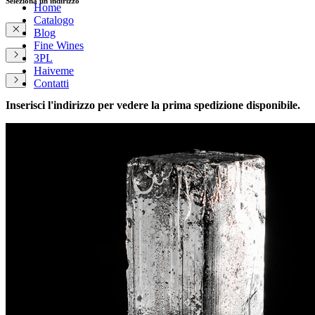
Seleziona un indirizzo
Home
Catalogo
Blog
Fine Wines
3PL
Haiveme
Contatti
Inserisci l'indirizzo per vedere la prima spedizione disponibile.