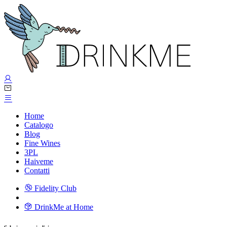
Home
Catalogo
Blog
Fine Wines
3PL
Haiveme
Contatti
Fidelity Club
DrinkMe at Home