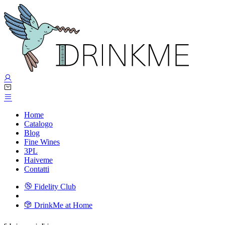
Home
Catalogo
Blog
Fine Wines
3PL
Haiveme
Contatti
Fidelity Club
DrinkMe at Home