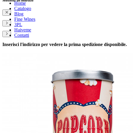
Seleziona un indirizzo
Home
Catalogo
Blog
Fine Wines
3PL
Haiveme
Contatti
Inserisci l'indirizzo per vedere la prima spedizione disponibile.