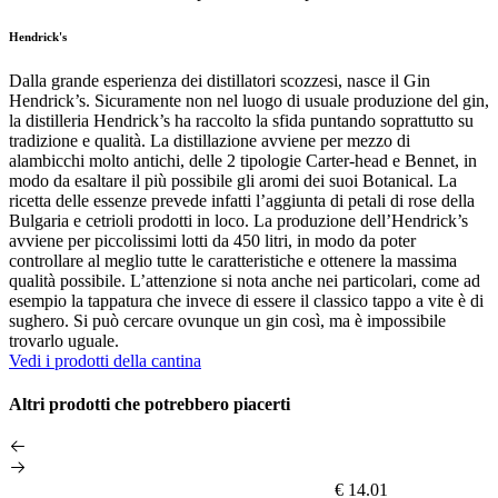
Hendrick's
Dalla grande esperienza dei distillatori scozzesi, nasce il Gin
Hendrick’s. Sicuramente non nel luogo di usuale produzione del gin,
la distilleria Hendrick’s ha raccolto la sfida puntando soprattutto su
tradizione e qualità. La distillazione avviene per mezzo di
alambicchi molto antichi, delle 2 tipologie Carter-head e Bennet, in
modo da esaltare il più possibile gli aromi dei suoi Botanical. La
ricetta delle essenze prevede infatti l’aggiunta di petali di rose della
Bulgaria e cetrioli prodotti in loco. La produzione dell’Hendrick’s
avviene per piccolissimi lotti da 450 litri, in modo da poter
controllare al meglio tutte le caratteristiche e ottenere la massima
qualità possibile. L’attenzione si nota anche nei particolari, come ad
esempio la tappatura che invece di essere il classico tappo a vite è di
sughero. Si può cercare ovunque un gin così, ma è impossibile
trovarlo uguale.
Vedi i prodotti della cantina
Altri prodotti che potrebbero piacerti
€ 14.01