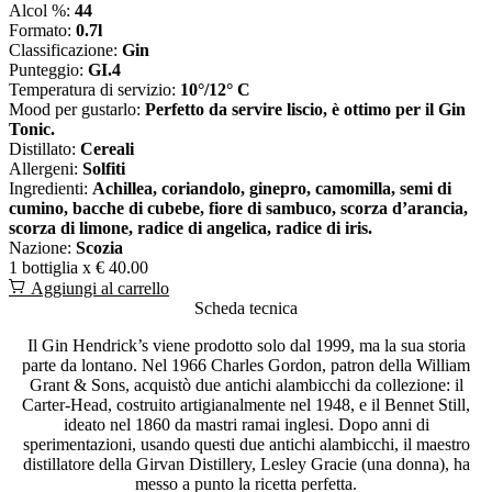
Alcol %:
44
Formato:
0.7l
Classificazione:
Gin
Punteggio:
GI.4
Temperatura di servizio:
10°/12° C
Mood per gustarlo:
Perfetto da servire liscio, è ottimo per il Gin
Tonic.
Distillato:
Cereali
Allergeni:
Solfiti
Ingredienti:
Achillea, coriandolo, ginepro, camomilla, semi di
cumino, bacche di cubebe, fiore di sambuco, scorza d’arancia,
scorza di limone, radice di angelica, radice di iris.
Nazione:
Scozia
1 bottiglia x
€ 40.00
Aggiungi al carrello
Scheda tecnica
Il Gin Hendrick’s viene prodotto solo dal 1999, ma la sua storia
parte da lontano. Nel 1966 Charles Gordon, patron della William
Grant & Sons, acquistò due antichi alambicchi da collezione: il
Carter-Head, costruito artigianalmente nel 1948, e il Bennet Still,
ideato nel 1860 da mastri ramai inglesi. Dopo anni di
sperimentazioni, usando questi due antichi alambicchi, il maestro
distillatore della Girvan Distillery, Lesley Gracie (una donna), ha
messo a punto la ricetta perfetta.