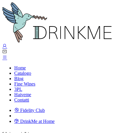
Home
Catalogo
Blog
Fine Wines
3PL
Haiveme
Contatti
Fidelity Club
DrinkMe at Home