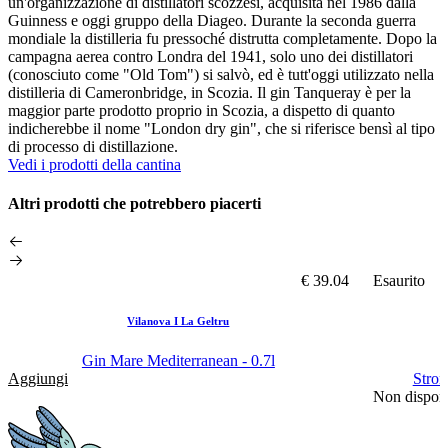
un'organizzazione di distillatori scozzesi, acquisita nel 1986 dalla
Guinness e oggi gruppo della Diageo. Durante la seconda guerra
mondiale la distilleria fu pressoché distrutta completamente. Dopo la
campagna aerea contro Londra del 1941, solo uno dei distillatori
(conosciuto come "Old Tom") si salvò, ed è tutt'oggi utilizzato nella
distilleria di Cameronbridge, in Scozia. Il gin Tanqueray è per la
maggior parte prodotto proprio in Scozia, a dispetto di quanto
indicherebbe il nome "London dry gin", che si riferisce bensì al tipo
di processo di distillazione.
Vedi i prodotti della cantina
Altri prodotti che potrebbero piacerti
€ 39.04
Esaurito
Vilanova I La Geltru
Gin Mare Mediterranean - 0.7l
Aggiungi
Stron
Non disponi