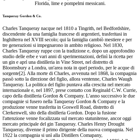
Florida, lime e pompelmi messicani.
Tanqueray Gordon & Co.
Charles Tanqueray nacque nel 1810 a Tingrith, nel Bedfordshire,
discendente da una famiglia francese di argentieri, trasferitasi in
Inghilterra nel XVIII secolo; qui la famiglia cambiò mestiere e per
tre generazioni si impegnarono in ambito religioso. Nel 1830,
Charles Tanqueray ruppe con la tradizione e, dopo un approfondito
studio delle erbe e vari anni di sperimentazioni, definì la ricetta per
un gin e aprì una distilleria in Vine Street, nel distretto di
Bloomsbury a Londra, un'area nota in quel periodo, per le acque di
sorgente[2]. Alla morte di Charles, avvenuta nel 1868, la compagnia
passò sotto la direzione del figlio, allora ventenne, Charles Waugh
Tanqueray. La politica del figlio puntava alla crescita nel mercato
internazionale e, nel 1897, prese contatto con Reginald C.W. Currie,
capo della distilleria Gordon & Company. L'anno successivo le due
compagnie si fusero nella Tanqueray Gordon & Company e la
produzione venne trasferita in Goswell Road, distretto di
Clerkenwell, sito della distilleria Gordon. Dopo la fusione
l'attenzione venne focalizzata sul mercato statunitense, ancor oggi
mercato principale del gin Tanqueray. Charles Henry Drought
Tanqueray, divenne il primo dirigente della nuova compagnia. Nel
1922 la compagnia si unì alla Distillers Comapany,