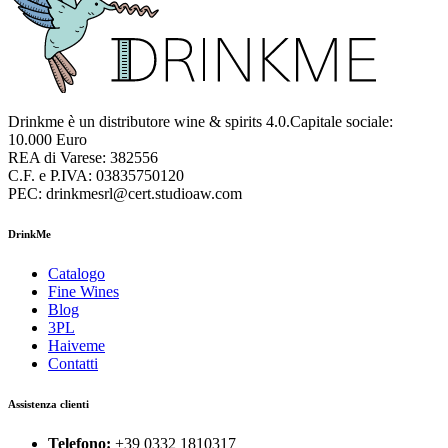
Drinkme è un distributore wine & spirits 4.0.Capitale sociale:
10.000 Euro
REA di Varese: 382556
C.F. e P.IVA: 03835750120
PEC: drinkmesrl@cert.studioaw.com
DrinkMe
Catalogo
Fine Wines
Blog
3PL
Haiveme
Contatti
Assistenza clienti
Telefono:
+39 0332 1810317