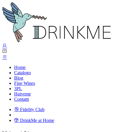
Home
Catalogo
Blog
Fine Wines
3PL
Haiveme
Contatti
Fidelity Club
DrinkMe at Home