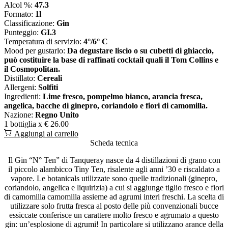
Alcol %:
47.3
Formato:
1l
Classificazione:
Gin
Punteggio:
GI.3
Temperatura di servizio:
4°/6° C
Mood per gustarlo:
Da degustare liscio o su cubetti di ghiaccio,
può costituire la base di raffinati cocktail quali il Tom Collins e
il Cosmopolitan.
Distillato:
Cereali
Allergeni:
Solfiti
Ingredienti:
Lime fresco, pompelmo bianco, arancia fresca,
angelica, bacche di ginepro, coriandolo e fiori di camomilla.
Nazione:
Regno Unito
1 bottiglia x
€ 26.00
Aggiungi al carrello
Scheda tecnica
Il Gin “N° Ten” di Tanqueray nasce da 4 distillazioni di grano con
il piccolo alambicco Tiny Ten, risalente agli anni ’30 e riscaldato a
vapore. Le botanicals utilizzate sono quelle tradizionali (ginepro,
coriandolo, angelica e liquirizia) a cui si aggiunge tiglio fresco e fiori
di camomilla camomilla assieme ad agrumi interi freschi. La scelta di
utilizzare solo frutta fresca al posto delle più convenzionali bucce
essiccate conferisce un carattere molto fresco e agrumato a questo
gin: un’esplosione di agrumi! In particolare si utilizzano arance della