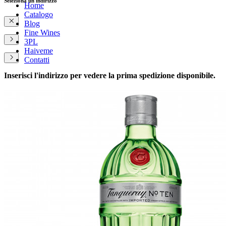
Seleziona un indirizzo
Home
Catalogo
Blog
Fine Wines
3PL
Haiveme
Contatti
Inserisci l'indirizzo per vedere la prima spedizione disponibile.