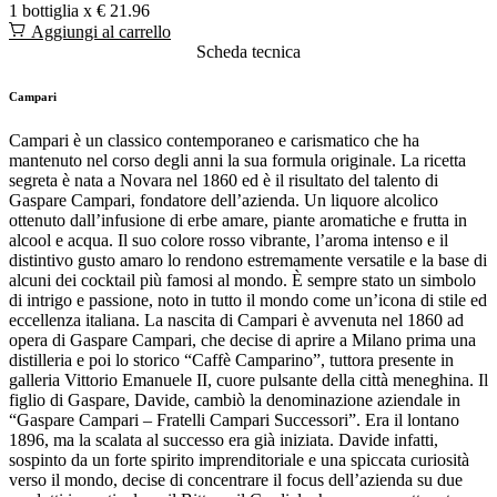
1 bottiglia x
€ 21.96
Aggiungi al carrello
Scheda tecnica
Campari
Campari è un classico contemporaneo e carismatico che ha
mantenuto nel corso degli anni la sua formula originale. La ricetta
segreta è nata a Novara nel 1860 ed è il risultato del talento di
Gaspare Campari, fondatore dell’azienda. Un liquore alcolico
ottenuto dall’infusione di erbe amare, piante aromatiche e frutta in
alcool e acqua. Il suo colore rosso vibrante, l’aroma intenso e il
distintivo gusto amaro lo rendono estremamente versatile e la base di
alcuni dei cocktail più famosi al mondo. È sempre stato un simbolo
di intrigo e passione, noto in tutto il mondo come un’icona di stile ed
eccellenza italiana. La nascita di Campari è avvenuta nel 1860 ad
opera di Gaspare Campari, che decise di aprire a Milano prima una
distilleria e poi lo storico “Caffè Camparino”, tuttora presente in
galleria Vittorio Emanuele II, cuore pulsante della città meneghina. Il
figlio di Gaspare, Davide, cambiò la denominazione aziendale in
“Gaspare Campari – Fratelli Campari Successori”. Era il lontano
1896, ma la scalata al successo era già iniziata. Davide infatti,
sospinto da un forte spirito imprenditoriale e una spiccata curiosità
verso il mondo, decise di concentrare il focus dell’azienda su due