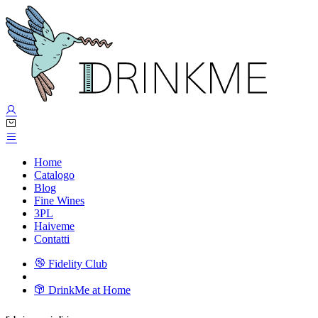
Home
Catalogo
Blog
Fine Wines
3PL
Haiveme
Contatti
Fidelity Club
DrinkMe at Home