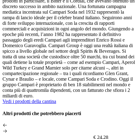
prodotti in particolare, il Bitter e il Cordial, che avevano ottenuto un
discreto successo in ambito nazionale. Una fortunata campagna
mediatica incentrata sul Campari Soda nel 1932 rappresentò la
rampa di lancio ideale per il celebre brand italiano. Seguirono anni
di forte sviluppo internazionale, con la crescita di rapporti
commerciali e acquisizioni in ogni angolo del mondo. Giungendo a
epoche più recenti, l’anno 1982 ha rappresentato il definitivo
passaggio degli eredi Campari agli imprenditori Enrico Rossi e
Domenico Garavoglia. Campari Group è oggi una realtà italiana di
spicco a livello globale nel settore degli Spirits & Beverages. Si
tratta di una società che custodisce oltre 50 marchi, tra cui brand dei
quali detiene la totale proprietà – come ad esempio Campari, Aperol
Wild Turkey e Grand Marnier solo per citarne alcuni –, altri in
compartecipazione regionale – tra i quali ricordiamo Glen Grant,
Cynar e Braulio – e locale, come Campari Soda e Crodino. Oggi il
gruppo Campari è proprietario di ben 18 stabilimenti nel mondo e
conta più di quattromila dipendenti, con un fatturato che sfiora i 2
miliardi di euro.
Vedi i prodotti della cantina
Altri prodotti che potrebbero piacerti
€ 24.28