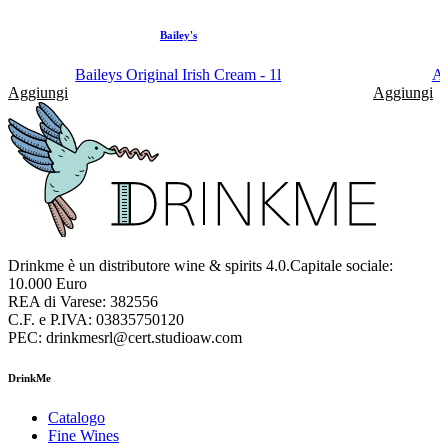
Bailey's
Baileys Original Irish Cream - 1l
Am
Aggiungi
Aggiungi
Drinkme è un distributore wine & spirits 4.0.Capitale sociale:
10.000 Euro
REA di Varese: 382556
C.F. e P.IVA: 03835750120
PEC: drinkmesrl@cert.studioaw.com
DrinkMe
Catalogo
Fine Wines