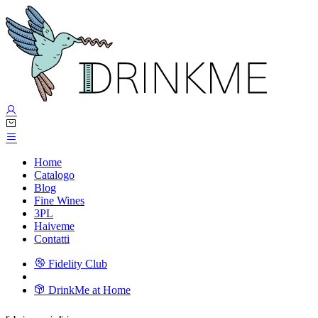
Home
Catalogo
Blog
Fine Wines
3PL
Haiveme
Contatti
Fidelity Club
DrinkMe at Home