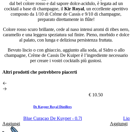
dal bel colore rosso e dal sapore dolce-acidulo, è legata ad un
cocktail a base di champagne, il
Kir Royal
, un eccellente aperitivo
composto da 1/10 di Crème de Cassis e 9/10 di champagne,
preparato direttamente in flûte!
Colore rosso scuro brillante, cede al naso intensi aromi di ribes nero,
caramello e una leggera speziatura sul finire. Pieno, morbido e dolce
al palato, con lunga e deliziosa persistenza fruttata.
Bevuto liscio o con ghiaccio, aggiunto alla soda, al Sidro o allo
champagne, Crème de Cassis De Kuiper è l’ingrediente necessario
per creare i vostri cocktails più gustosi.
Altri prodotti che potrebbero piacerti
€ 10.50
De Kuyper Royal Distillers
Blue Curaçao De Kuyper - 0.7l
Liqu
Aggiungi
Aggiungi