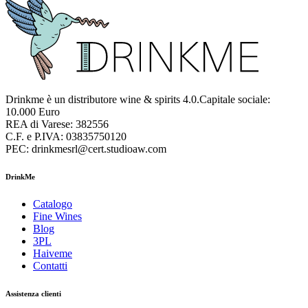
Drinkme è un distributore wine & spirits 4.0.Capitale sociale:
10.000 Euro
REA di Varese: 382556
C.F. e P.IVA: 03835750120
PEC: drinkmesrl@cert.studioaw.com
DrinkMe
Catalogo
Fine Wines
Blog
3PL
Haiveme
Contatti
Assistenza clienti