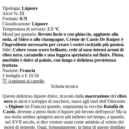
Tipologia:
Liquore
Alcol %:
15
Formato:
0.7l
Classificazione:
Liquore
Temperatura di servizio:
2-5 °C
Mood per gustarlo:
Bevuto liscio o con ghiaccio, aggiunto alla
soda, al Sidro o allo champagne, Crème de Cassis De Kuiper è
l’ingrediente necessario per creare i vostri cocktails più gustosi.
Stile:
Colore rosso scuro brillante, cede al naso intensi aromi di
ribes nero, caramello e una leggera speziatura sul finire. Pieno,
morbido e dolce al palato, con lunga e deliziosa persistenza
fruttata.
Nazione:
Francia
1 bottiglia x
€ 10.50
Aggiungi al carrello
Scheda tecnica
Questo delizioso liquore dolce, ricavato dalla
macerazione
del
ribes
nero
in alcol e sciroppo di zucchero, nasce agli inizi dell’Ottocento
a
Digione
(in Francia) quando, soppiantata la vecchia
Ratafià de
Cassis
, divenne a pieno titolo il liquore più bevuto dell'epoca! Ma la
sua storia sembra spingersi ancor più indietro nel tempo, a quando,
nel XVII secolo, si dice venisse usata come antidoto al veleno dei
morsi di serpente. Oggi, fortunatamente, la fama di questo distillato