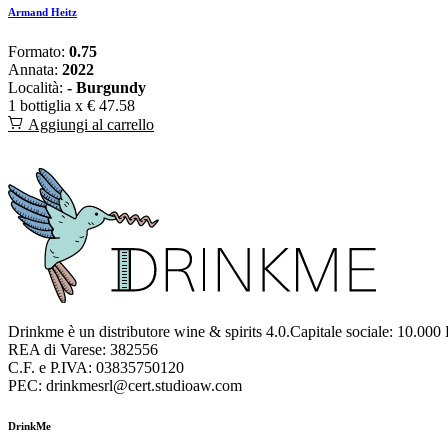
Armand Heitz
Formato:
0.75
Annata:
2022
Località:
- Burgundy
1 bottiglia x
€ 47.58
Aggiungi al carrello
Drinkme è un distributore wine & spirits 4.0.Capitale sociale: 10.000
REA di Varese: 382556
C.F. e P.IVA: 03835750120
PEC: drinkmesrl@cert.studioaw.com
DrinkMe