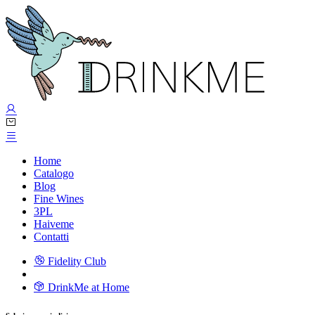
Home
Catalogo
Blog
Fine Wines
3PL
Haiveme
Contatti
Fidelity Club
DrinkMe at Home