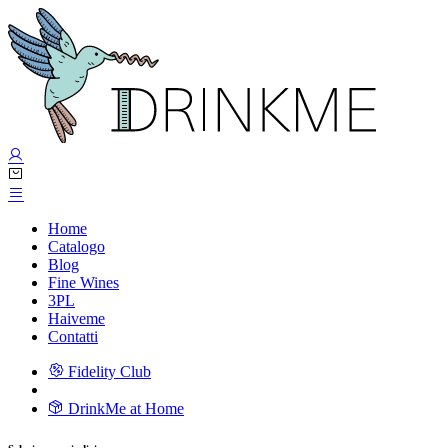
Home
Catalogo
Blog
Fine Wines
3PL
Haiveme
Contatti
Fidelity Club
DrinkMe at Home