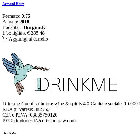
Armand Heitz
Formato:
0.75
Annata:
2018
Località:
- Burgundy
1 bottiglia x
€ 285.48
Aggiungi al carrello
Drinkme è un distributore wine & spirits 4.0.Capitale sociale: 10.000
REA di Varese: 382556
C.F. e P.IVA: 03835750120
PEC: drinkmesrl@cert.studioaw.com
DrinkMe