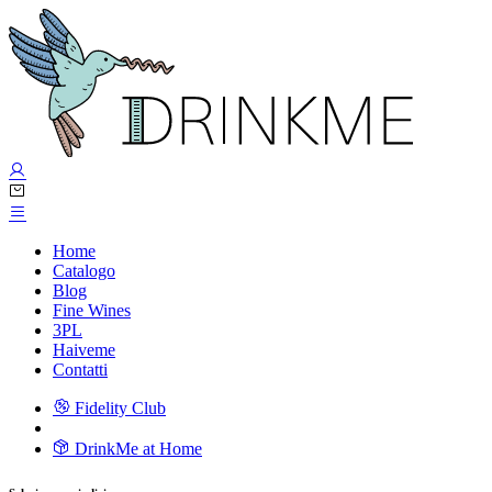
Home
Catalogo
Blog
Fine Wines
3PL
Haiveme
Contatti
Fidelity Club
DrinkMe at Home