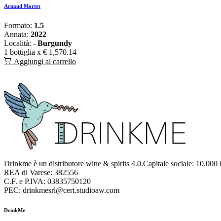
Arnaud Mortet
Formato:
1.5
Annata:
2022
Località:
- Burgundy
1 bottiglia x
€ 1,570.14
Aggiungi al carrello
Drinkme è un distributore wine & spirits 4.0.Capitale sociale: 10.000
REA di Varese: 382556
C.F. e P.IVA: 03835750120
PEC: drinkmesrl@cert.studioaw.com
DrinkMe