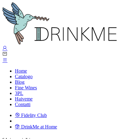
Home
Catalogo
Blog
Fine Wines
3PL
Haiveme
Contatti
Fidelity Club
DrinkMe at Home