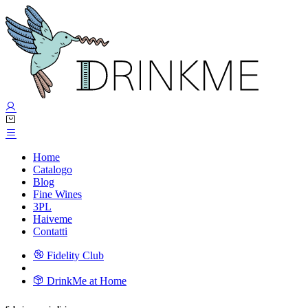
Home
Catalogo
Blog
Fine Wines
3PL
Haiveme
Contatti
Fidelity Club
DrinkMe at Home