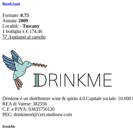
Biondi Santi
Formato:
0.75
Annata:
2009
Località:
- Tuscany
1 bottiglia x
€ 174.46
Aggiungi al carrello
Drinkme è un distributore wine & spirits 4.0.Capitale sociale: 10.000
REA di Varese: 382556
C.F. e P.IVA: 03835750120
PEC: drinkmesrl@cert.studioaw.com
DrinkMe