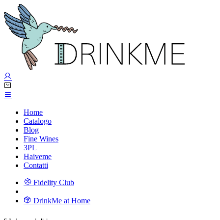
Home
Catalogo
Blog
Fine Wines
3PL
Haiveme
Contatti
Fidelity Club
DrinkMe at Home