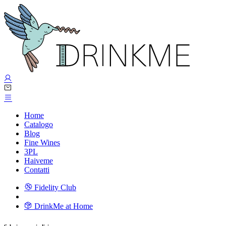
Home
Catalogo
Blog
Fine Wines
3PL
Haiveme
Contatti
Fidelity Club
DrinkMe at Home