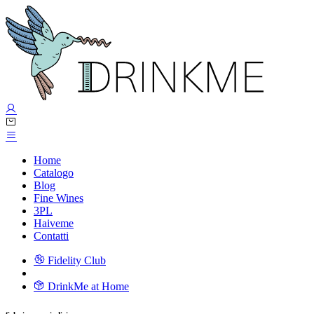
Home
Catalogo
Blog
Fine Wines
3PL
Haiveme
Contatti
Fidelity Club
DrinkMe at Home