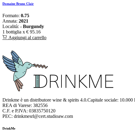
Domaine Bruno Clair
Formato:
0.75
Annata:
2021
Località:
- Burgundy
1 bottiglia x
€ 95.16
Aggiungi al carrello
Drinkme è un distributore wine & spirits 4.0.Capitale sociale: 10.000
REA di Varese: 382556
C.F. e P.IVA: 03835750120
PEC: drinkmesrl@cert.studioaw.com
DrinkMe