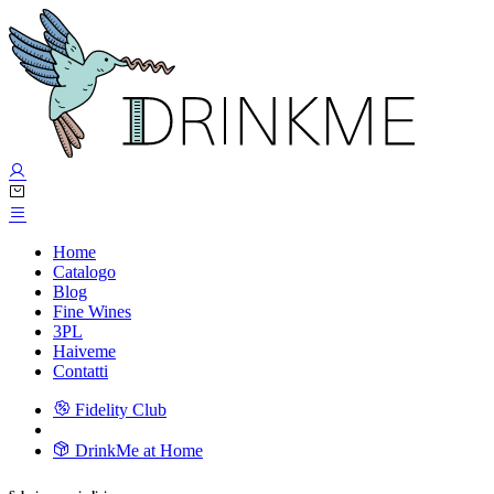
Home
Catalogo
Blog
Fine Wines
3PL
Haiveme
Contatti
Fidelity Club
DrinkMe at Home