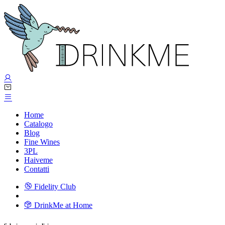
Home
Catalogo
Blog
Fine Wines
3PL
Haiveme
Contatti
Fidelity Club
DrinkMe at Home