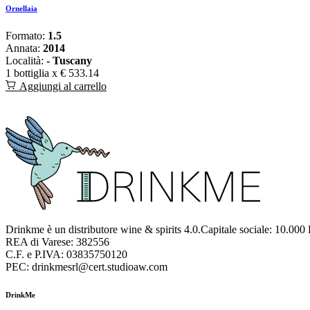
Ornellaia
Formato:
1.5
Annata:
2014
Località:
- Tuscany
1 bottiglia x
€ 533.14
Aggiungi al carrello
Drinkme è un distributore wine & spirits 4.0.Capitale sociale: 10.000
REA di Varese: 382556
C.F. e P.IVA: 03835750120
PEC: drinkmesrl@cert.studioaw.com
DrinkMe