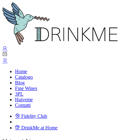
Home
Catalogo
Blog
Fine Wines
3PL
Haiveme
Contatti
Fidelity Club
DrinkMe at Home