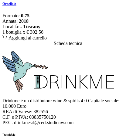
Ornellaia
Formato:
0.75
Annata:
2018
Località:
- Tuscany
1 bottiglia x
€ 302.56
Aggiungi al carrello
Scheda tecnica
Drinkme è un distributore wine & spirits 4.0.Capitale sociale:
10.000 Euro
REA di Varese: 382556
C.F. e P.IVA: 03835750120
PEC: drinkmesrl@cert.studioaw.com
DrinkMe