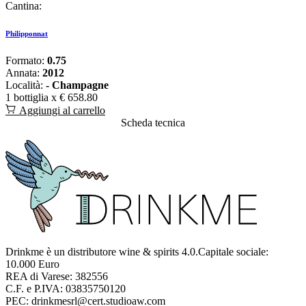
Cantina:
Philipponnat
Formato:
0.75
Annata:
2012
Località:
- Champagne
1 bottiglia x
€ 658.80
Aggiungi al carrello
Scheda tecnica
Drinkme è un distributore wine & spirits 4.0.Capitale sociale:
10.000 Euro
REA di Varese: 382556
C.F. e P.IVA: 03835750120
PEC: drinkmesrl@cert.studioaw.com