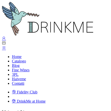
Home
Catalogo
Blog
Fine Wines
3PL
Haiveme
Contatti
Fidelity Club
DrinkMe at Home