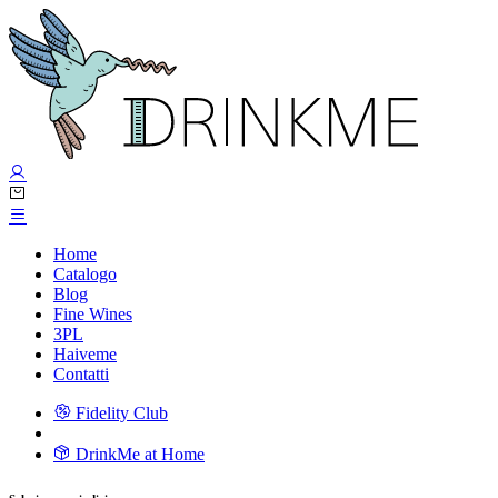
Home
Catalogo
Blog
Fine Wines
3PL
Haiveme
Contatti
Fidelity Club
DrinkMe at Home