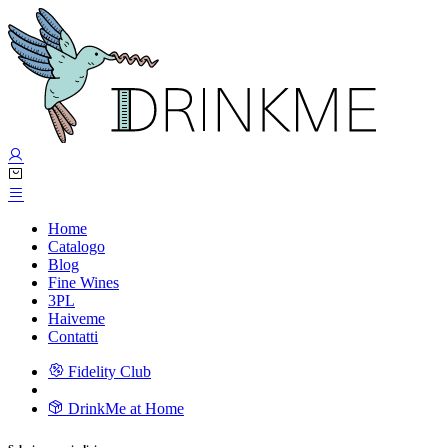
Home
Catalogo
Blog
Fine Wines
3PL
Haiveme
Contatti
Fidelity Club
DrinkMe at Home