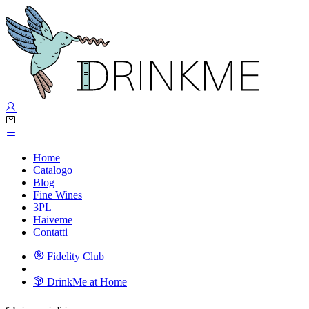
Home
Catalogo
Blog
Fine Wines
3PL
Haiveme
Contatti
Fidelity Club
DrinkMe at Home