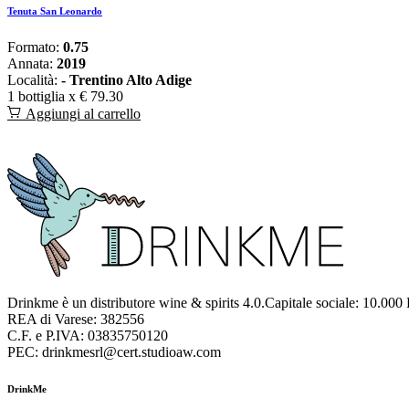
Tenuta San Leonardo
Formato:
0.75
Annata:
2019
Località:
- Trentino Alto Adige
1 bottiglia x
€ 79.30
Aggiungi al carrello
Drinkme è un distributore wine & spirits 4.0.Capitale sociale: 10.000
REA di Varese: 382556
C.F. e P.IVA: 03835750120
PEC: drinkmesrl@cert.studioaw.com
DrinkMe