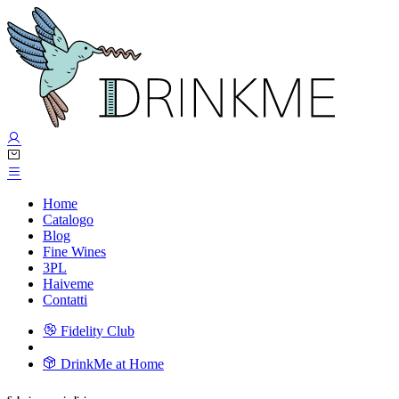
Home
Catalogo
Blog
Fine Wines
3PL
Haiveme
Contatti
Fidelity Club
DrinkMe at Home