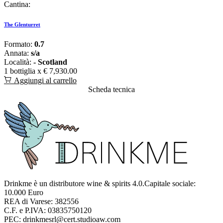
Cantina:
The Glenturret
Formato:
0.7
Annata:
s/a
Località:
- Scotland
1 bottiglia x
€ 7,930.00
Aggiungi al carrello
Scheda tecnica
Drinkme è un distributore wine & spirits 4.0.Capitale sociale:
10.000 Euro
REA di Varese: 382556
C.F. e P.IVA: 03835750120
PEC: drinkmesrl@cert.studioaw.com