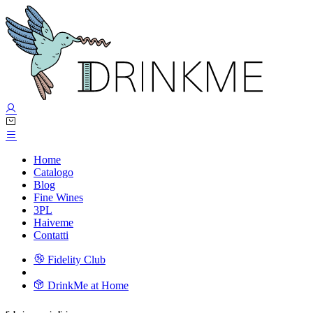
Home
Catalogo
Blog
Fine Wines
3PL
Haiveme
Contatti
Fidelity Club
DrinkMe at Home