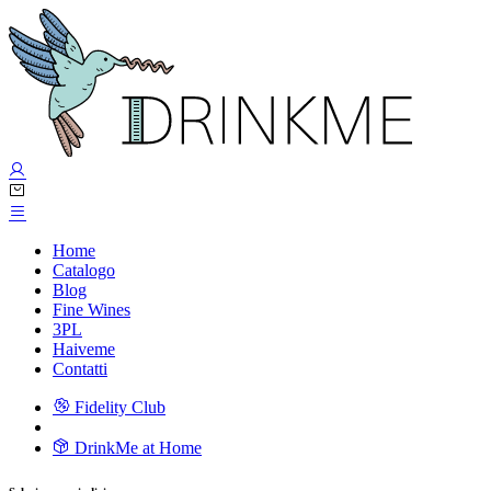
Home
Catalogo
Blog
Fine Wines
3PL
Haiveme
Contatti
Fidelity Club
DrinkMe at Home