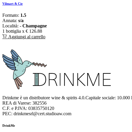
Vilmart & Cie
Formato:
1.5
Annata:
s/a
Località:
- Champagne
1 bottiglia x
€ 126.88
Aggiungi al carrello
Drinkme è un distributore wine & spirits 4.0.Capitale sociale: 10.000
REA di Varese: 382556
C.F. e P.IVA: 03835750120
PEC: drinkmesrl@cert.studioaw.com
DrinkMe