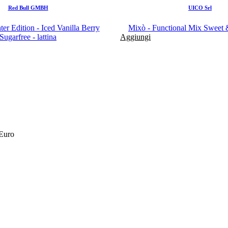
Red Bull GMBH
UICO Srl
er Edition - Iced Vanilla Berry
Mixò - Functional Mix Sweet &
Sugarfree - lattina
Aggiungi
 Euro