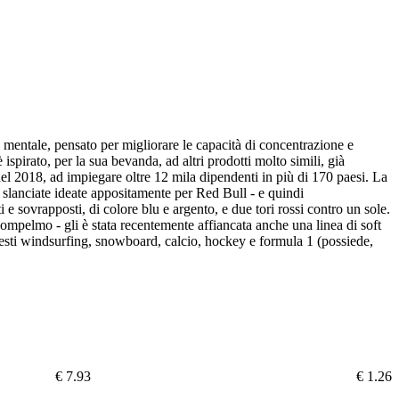
mentale, pensato per migliorare le capacità di concentrazione e
 ispirato, per la sua bevanda, ad altri prodotti molto simili, già
 del 2018, ad impiegare oltre 12 mila dipendenti in più di 170 paesi. La
lto slanciate ideate appositamente per Red Bull - e quindi
e sovrapposti, di colore blu e argento, e due tori rossi contro un sole.
 al pompelmo - gli è stata recentemente affiancata anche una linea di soft
uesti windsurfing, snowboard, calcio, hockey e formula 1 (possiede,
€ 7.93
€ 1.26