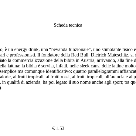
Scheda tecnica
 è un energy drink, una “bevanda funzionale”, uno stimolante fisico e 
ari e professionisti. Il fondatore della Red Bull, Dietrich Mateschitz, si è
iato la commercializzazione della bibita in Austria, arrivando, alla fine
a lattina; la bibita è servita, infatti, nelle sleek cans, delle lattine mo
semplice ma comunque identificativo: quattro parallelogrammi affiancati 
ie, ai frutti tropicali, ai frutti rossi, ai frutti tropicali, all’arancia e
n qualità di azienda, ha poi legato il suo nome anche agli sport; tra q
).
€ 1.53