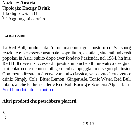
Nazione:
Austria
Tipologia:
Energy Drink
1 bottiglia x
€ 1.83
Aggiungi al carrello
Red Bull GMBH
La Red Bull, prodotta dall’omonima compagnia austriaca di Salisburgo,
reazione e per esser consumato, soprattutto, da atleti, studenti universit
popolari in Asia; subito dopo aver fondato l’azienda, nel 1984, ha iniz
Red Bull deve il successo di questi anni anche all’innovativo design dell
particolarmente riconoscibili -, su cui campeggia un disegno piuttosto 
Commercializzata in diverse varianti - classica, senza zucchero, zero calor
drink: Simply Cola, Bitter Lemon, Ginger Ale, Tonic Water. Red Bull, i
infatti, anche le due scuderie Red Bull Racing e Scuderia Alpha Tauri
Vedi i prodotti della cantina
Altri prodotti che potrebbero piacerti
€ 9.15