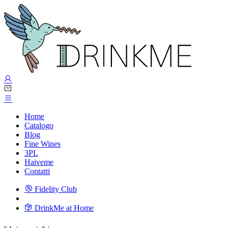
Home
Catalogo
Blog
Fine Wines
3PL
Haiveme
Contatti
Fidelity Club
DrinkMe at Home