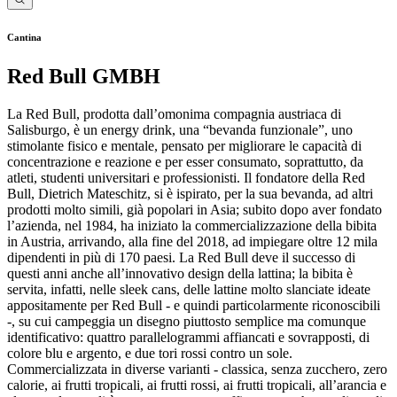
Cantina
Red Bull GMBH
La Red Bull, prodotta dall’omonima compagnia austriaca di
Salisburgo, è un energy drink, una “bevanda funzionale”, uno
stimolante fisico e mentale, pensato per migliorare le capacità di
concentrazione e reazione e per esser consumato, soprattutto, da
atleti, studenti universitari e professionisti. Il fondatore della Red
Bull, Dietrich Mateschitz, si è ispirato, per la sua bevanda, ad altri
prodotti molto simili, già popolari in Asia; subito dopo aver fondato
l’azienda, nel 1984, ha iniziato la commercializzazione della bibita
in Austria, arrivando, alla fine del 2018, ad impiegare oltre 12 mila
dipendenti in più di 170 paesi. La Red Bull deve il successo di
questi anni anche all’innovativo design della lattina; la bibita è
servita, infatti, nelle sleek cans, delle lattine molto slanciate ideate
appositamente per Red Bull - e quindi particolarmente riconoscibili
-, su cui campeggia un disegno piuttosto semplice ma comunque
identificativo: quattro parallelogrammi affiancati e sovrapposti, di
colore blu e argento, e due tori rossi contro un sole.
Commercializzata in diverse varianti - classica, senza zucchero, zero
calorie, ai frutti tropicali, ai frutti rossi, ai frutti tropicali, all’arancia e