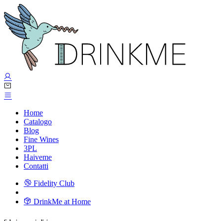
Home
Catalogo
Blog
Fine Wines
3PL
Haiveme
Contatti
Fidelity Club
DrinkMe at Home