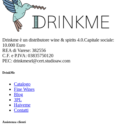
Drinkme è un distributore wine & spirits 4.0.Capitale sociale:
10.000 Euro
REA di Varese: 382556
C.F. e P.IVA: 03835750120
PEC: drinkmesrl@cert.studioaw.com
DrinkMe
Catalogo
Fine Wines
Blog
3PL
Haiveme
Contatti
Assistenza clienti