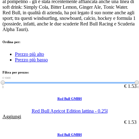
al pompelmo - gli è stata recentemente affiancata anche una linea di
soft drink: Simply Cola, Bitter Lemon, Ginger Ale, Tonic Water.
Red Bull, in qualità di azienda, ha poi legato il suo nome anche agli
sport; tra questi windsurfing, snowboard, calcio, hockey e formula 1
(possiede, infatti, anche le due scuderie Red Bull Racing e Scuderia
Alpha Tauri).
Ordina per:
Prezzo più alto
Prezzo più basso
Filtra per prezzo:
€ 0
€ 10400
€ 1.53
0
104
Red Bull GMBH
Red Bull Apricot Edition lattina - 0.25l
Aggiungi
€ 1.53
Red Bull GMBH