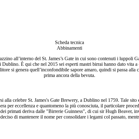
Scheda tecnica
Abbinamenti
ino all’interno del St. James’s Gate in cui sono contenuti i luppoli Gal
i Dublino. È qui che nel 2015 sei esperti mastri birrai hanno dato vita a
litore si genera quell’inconfondibile sapore amaro, quindi si passa alla ce
prima ancora della bevuta.
si alla celebre St. James's Gate Brewery, a Dublino nel 1759. Tale sito 
nera per eccellenza e quantomeno la più conosciuta, il particolare proce
ei primati deriva dalle "Birrerie Guinness", di cui sir Hugh Beaver, inve
nno deciso di mantenere il nome per consolidare i legami col passato, men