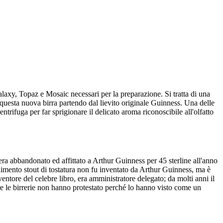
axy, Topaz e Mosaic necessari per la preparazione. Si tratta di una
 questa nuova birra partendo dal lievito originale Guinness. Una delle
ntrifuga per far sprigionare il delicato aroma riconoscibile all'olfatto
era abbandonato ed affittato a Arthur Guinness per 45 sterline all'anno
dimento stout di tostatura non fu inventato da Arthur Guinness, ma è
ntore del celebre libro, era amministratore delegato; da molti anni il
tre le birrerie non hanno protestato perché lo hanno visto come un