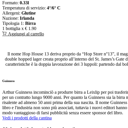
Formato:
0.33l
Temperatura di servizio:
4°/6° C
Allergeni:
Glutine
Nazione:
Irlanda
Tipologia 1:
Birra
1 bottiglia x
€ 1.90
Aggiungi al carrello
Il nome Hop House 13 deriva proprio da “Hop Store n°13”, il magazz
double hopped lager creata proprio all’interno del St. James’s Gate d
caratteristiche è la doppia lavorazione dei 3 luppoli: partendo dal bol
Guinness
Arthur Guinness incominciò a produrre birra a Leixlip per poi trasferir
per un contratto lungo 9000 anni. Per quanto la Guinness sia la birra 
risalente ad almeno 50 anni prima della sua nascita. Il nome Guinness d
libro e l'industria non sono più associati, tuttavia i nuovi editori ha
modo vantaggioso di farsi pubblicità senza essere sponsor del libro.
Vedi i prodotti della cantina