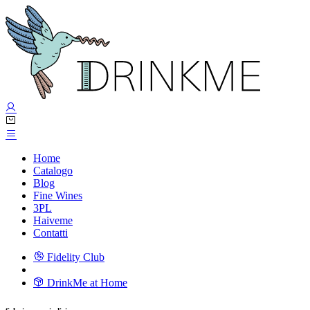
Home
Catalogo
Blog
Fine Wines
3PL
Haiveme
Contatti
Fidelity Club
DrinkMe at Home