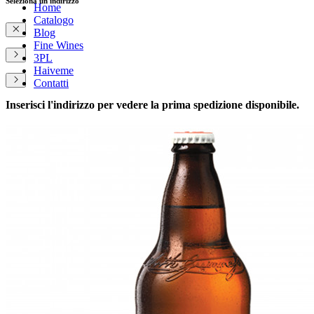
Seleziona un indirizzo
Home
Catalogo
Blog
Fine Wines
3PL
Haiveme
Contatti
Inserisci l'indirizzo per vedere la prima spedizione disponibile.