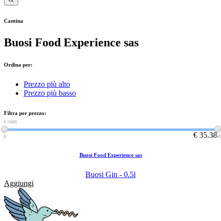
Cantina
Buosi Food Experience sas
Ordina per:
Prezzo più alto
Prezzo più basso
Filtra per prezzo:
€ 0
€ 10400
€ 35.38
0
104
Buosi Food Experience sas
Buosi Gin - 0.5l
Aggiungi