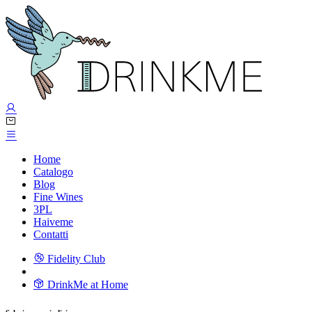
Home
Catalogo
Blog
Fine Wines
3PL
Haiveme
Contatti
Fidelity Club
DrinkMe at Home