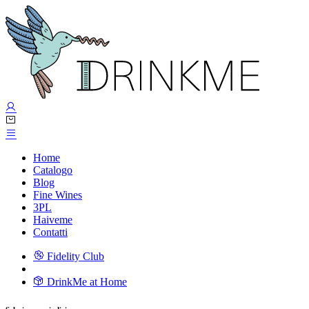
Home
Catalogo
Blog
Fine Wines
3PL
Haiveme
Contatti
Fidelity Club
DrinkMe at Home