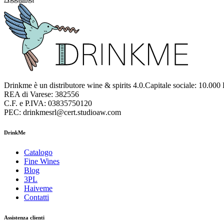
Drinkme è un distributore wine & spirits 4.0.Capitale sociale: 10.000
REA di Varese: 382556
C.F. e P.IVA: 03835750120
PEC: drinkmesrl@cert.studioaw.com
DrinkMe
Catalogo
Fine Wines
Blog
3PL
Haiveme
Contatti
Assistenza clienti