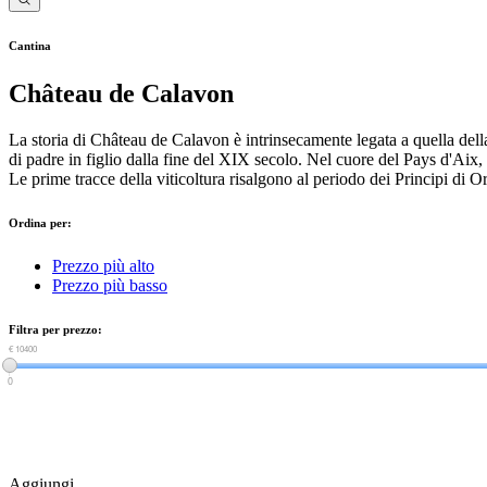
Cantina
Château de Calavon
La storia di Château de Calavon è intrinsecamente legata a quella della
di padre in figlio dalla fine del XIX secolo. Nel cuore del Pays d'Aix, 
Le prime tracce della viticoltura risalgono al periodo dei Principi di O
Ordina per:
Prezzo più alto
Prezzo più basso
Filtra per prezzo:
€ 0
€ 10400
0
Aggiungi