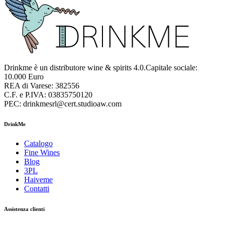
Drinkme è un distributore wine & spirits 4.0.Capitale sociale:
10.000 Euro
REA di Varese: 382556
C.F. e P.IVA: 03835750120
PEC: drinkmesrl@cert.studioaw.com
DrinkMe
Catalogo
Fine Wines
Blog
3PL
Haiveme
Contatti
Assistenza clienti