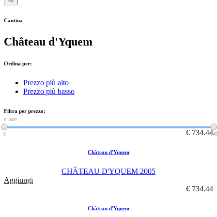
Cantina
Château d'Yquem
Ordina per:
Prezzo più alto
Prezzo più basso
Filtra per prezzo:
€ 0
€ 10400
€ 734.44
0
104
Château d'Yquem
CHÂTEAU D'YQUEM 2005
Aggiungi
€ 734.44
Château d'Yquem