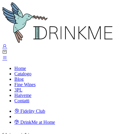
Home
Catalogo
Blog
Fine Wines
3PL
Haiveme
Contatti
Fidelity Club
DrinkMe at Home