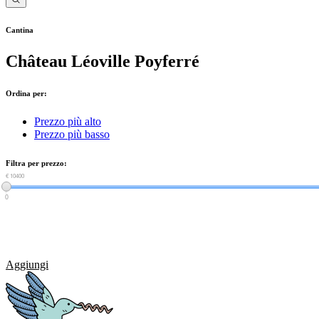
Cantina
Château Léoville Poyferré
Ordina per:
Prezzo più alto
Prezzo più basso
Filtra per prezzo:
€ 0
€ 10400
0
Aggiungi