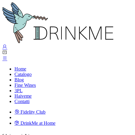
Home
Catalogo
Blog
Fine Wines
3PL
Haiveme
Contatti
Fidelity Club
DrinkMe at Home