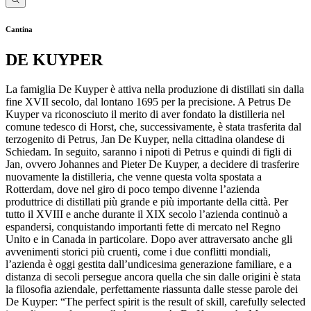
Cantina
DE KUYPER
La famiglia De Kuyper è attiva nella produzione di distillati sin dalla
fine XVII secolo, dal lontano 1695 per la precisione. A Petrus De
Kuyper va riconosciuto il merito di aver fondato la distilleria nel
comune tedesco di Horst, che, successivamente, è stata trasferita dal
terzogenito di Petrus, Jan De Kuyper, nella cittadina olandese di
Schiedam. In seguito, saranno i nipoti di Petrus e quindi di figli di
Jan, ovvero Johannes and Pieter De Kuyper, a decidere di trasferire
nuovamente la distilleria, che venne questa volta spostata a
Rotterdam, dove nel giro di poco tempo divenne l’azienda
produttrice di distillati più grande e più importante della città. Per
tutto il XVIII e anche durante il XIX secolo l’azienda continuò a
espandersi, conquistando importanti fette di mercato nel Regno
Unito e in Canada in particolare. Dopo aver attraversato anche gli
avvenimenti storici più cruenti, come i due conflitti mondiali,
l’azienda è oggi gestita dall’undicesima generazione familiare, e a
distanza di secoli persegue ancora quella che sin dalle origini è stata
la filosofia aziendale, perfettamente riassunta dalle stesse parole dei
De Kuyper: “The perfect spirit is the result of skill, carefully selected