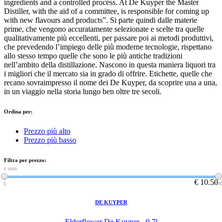
ingredients and a controlled process. At De Kuyper the Master
Distiller, with the aid of a committee, is responsible for coming up
with new flavours and products”. Si parte quindi dalle materie
prime, che vengono accuratamente selezionate e scelte tra quelle
qualitativamente più eccellenti, per passare poi ai metodi produttivi,
che prevedendo l’impiego delle più moderne tecnologie, rispettano
allo stesso tempo quelle che sono le più antiche tradizioni
nell’ambito della distillazione. Nascono in questa maniera liquori tra
i migliori che il mercato sia in grado di offrire. Etichette, quelle che
recano sovraimpresso il nome dei De Kuyper, da scoprire una a una,
in un viaggio nella storia lungo ben oltre tre secoli.
Ordina per:
Prezzo più alto
Prezzo più basso
Filtra per prezzo:
€ 0
€ 10400
€ 10.50
0
104
DE KUYPER
Elderflower De Kuyper - 0.7l