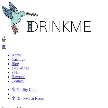
Home
Catalogo
Blog
Fine Wines
3PL
Haiveme
Contatti
Fidelity Club
DrinkMe at Home