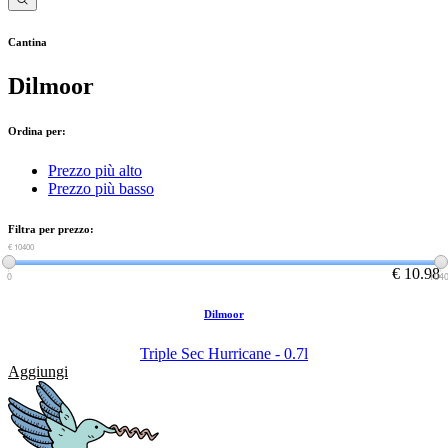
Cantina
Dilmoor
Ordina per:
Prezzo più alto
Prezzo più basso
Filtra per prezzo:
€ 0
€ 10400
€ 10.98
0
104
Dilmoor
Triple Sec Hurricane - 0.7l
Aggiungi