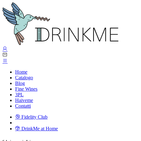
Home
Catalogo
Blog
Fine Wines
3PL
Haiveme
Contatti
Fidelity Club
DrinkMe at Home