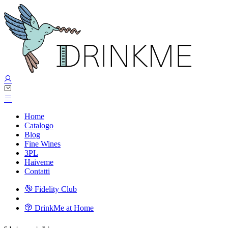
Home
Catalogo
Blog
Fine Wines
3PL
Haiveme
Contatti
Fidelity Club
DrinkMe at Home