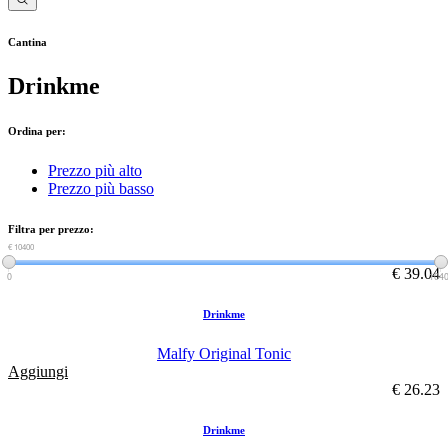
Cantina
Drinkme
Ordina per:
Prezzo più alto
Prezzo più basso
Filtra per prezzo:
€ 0
€ 10400
€ 39.04
0
104
Drinkme
Malfy Original Tonic
Aggiungi
€ 26.23
Drinkme