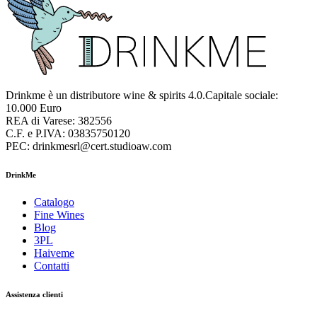
Drinkme è un distributore wine & spirits 4.0.Capitale sociale:
10.000 Euro
REA di Varese: 382556
C.F. e P.IVA: 03835750120
PEC: drinkmesrl@cert.studioaw.com
DrinkMe
Catalogo
Fine Wines
Blog
3PL
Haiveme
Contatti
Assistenza clienti