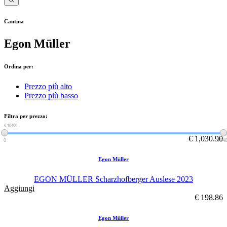
Cantina
Egon Müller
Ordina per:
Prezzo più alto
Prezzo più basso
Filtra per prezzo:
€ 0
€ 10400
€ 1,030.90
0
104
Egon Müller
EGON MÜLLER Scharzhofberger Auslese 2023
Aggiungi
€ 198.86
Egon Müller