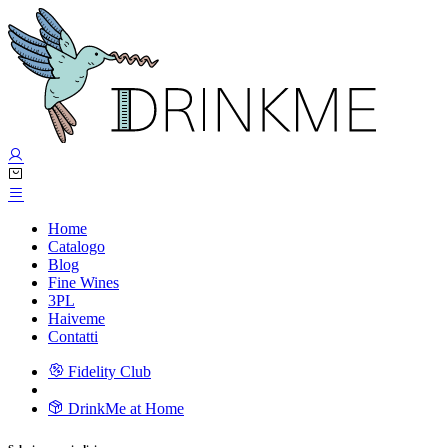
Home
Catalogo
Blog
Fine Wines
3PL
Haiveme
Contatti
Fidelity Club
DrinkMe at Home