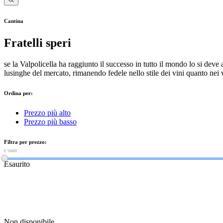
Cantina
Fratelli speri
se la Valpolicella ha raggiunto il successo in tutto il mondo lo si dev
lusinghe del mercato, rimanendo fedele nello stile dei vini quanto nei 
Ordina per:
Prezzo più alto
Prezzo più basso
Filtra per prezzo:
€ 0
€ 10400
Esaurito
0
Non disponibile