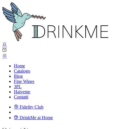
Home
Catalogo
Blog
Fine Wines
3PL
Haiveme
Contatti
Fidelity Club
DrinkMe at Home