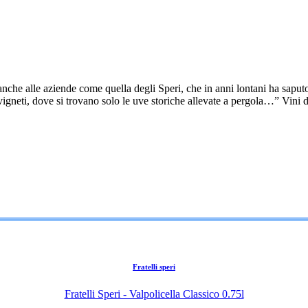
e anche alle aziende come quella degli Speri, che in anni lontani ha sapu
vigneti, dove si trovano solo le uve storiche allevate a pergola…” Vini d
Fratelli speri
Fratelli Speri - Valpolicella Classico 0.75l