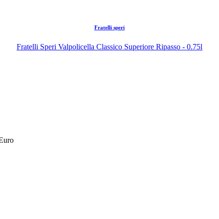
Fratelli speri
Fratelli Speri Valpolicella Classico Superiore Ripasso - 0.75l
 Euro