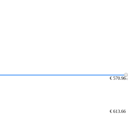
€ 570.96
104
€ 613.66