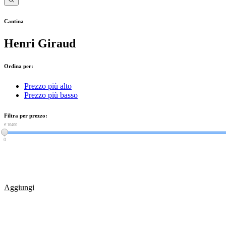
Cantina
Henri Giraud
Ordina per:
Prezzo più alto
Prezzo più basso
Filtra per prezzo:
€ 0
€ 10400
0
Aggiungi