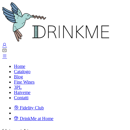
Home
Catalogo
Blog
Fine Wines
3PL
Haiveme
Contatti
Fidelity Club
DrinkMe at Home