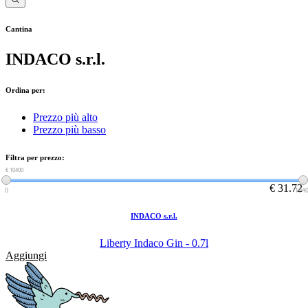
Cantina
INDACO s.r.l.
Ordina per:
Prezzo più alto
Prezzo più basso
Filtra per prezzo:
€ 0
€ 10400
€ 31.72
0
104
INDACO s.r.l.
Liberty Indaco Gin - 0.7l
Aggiungi