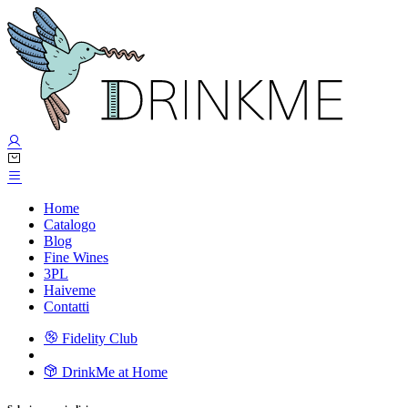
Home
Catalogo
Blog
Fine Wines
3PL
Haiveme
Contatti
Fidelity Club
DrinkMe at Home