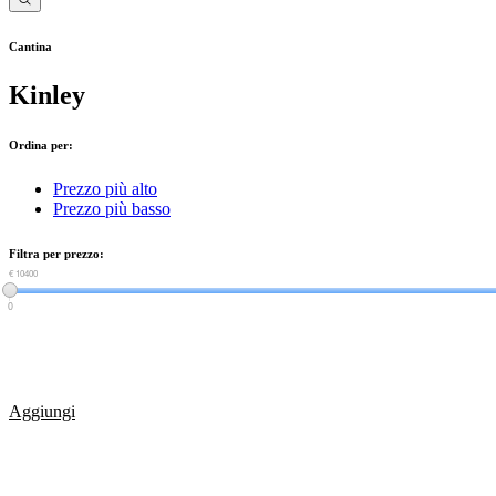
Cantina
Kinley
Ordina per:
Prezzo più alto
Prezzo più basso
Filtra per prezzo:
€ 0
€ 10400
0
Aggiungi