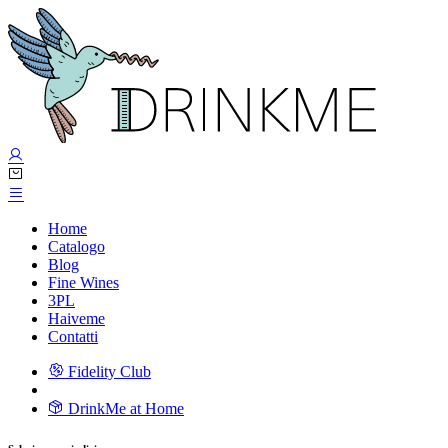
Home
Catalogo
Blog
Fine Wines
3PL
Haiveme
Contatti
Fidelity Club
DrinkMe at Home