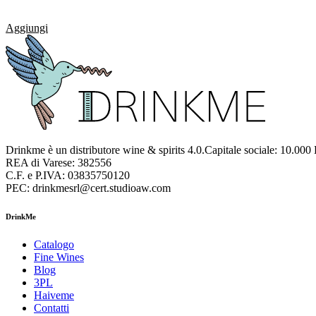
Aggiungi
Drinkme è un distributore wine & spirits 4.0.Capitale sociale: 10.000
REA di Varese: 382556
C.F. e P.IVA: 03835750120
PEC: drinkmesrl@cert.studioaw.com
DrinkMe
Catalogo
Fine Wines
Blog
3PL
Haiveme
Contatti