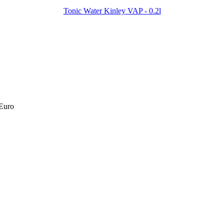
Tonic Water Kinley VAP - 0.2l
 Euro