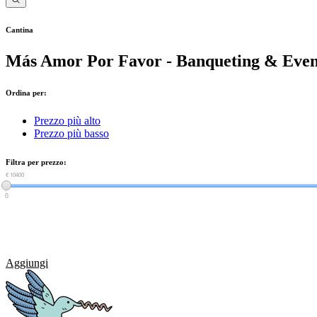
Cantina
Más Amor Por Favor - Banqueting & Even
Ordina per:
Prezzo più alto
Prezzo più basso
Filtra per prezzo:
€ 0
€ 10400
0
Aggiungi