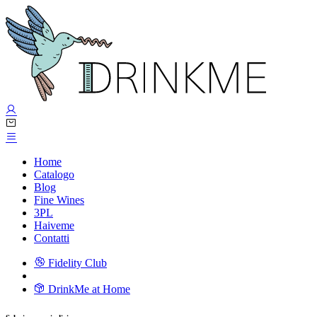
Home
Catalogo
Blog
Fine Wines
3PL
Haiveme
Contatti
Fidelity Club
DrinkMe at Home