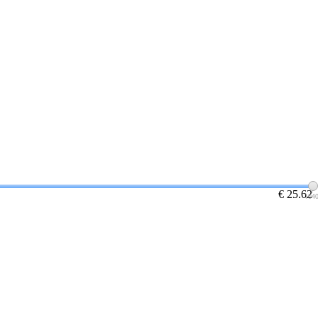
€ 25.62
104